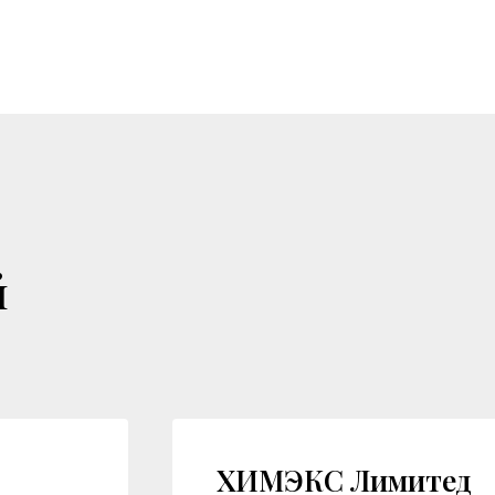
й
ХИМЭКС Лимитед