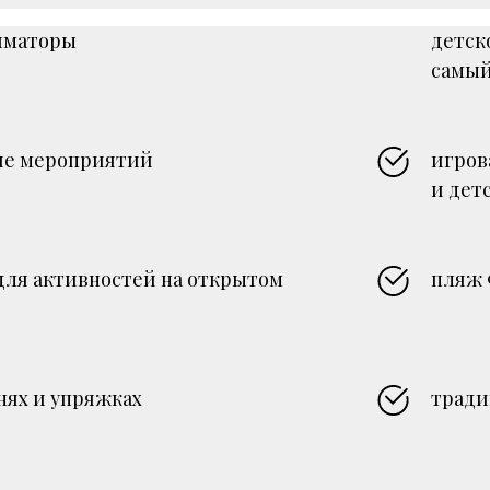
иматоры
детск
самый
ие мероприятий
игров
и дет
для активностей на открытом
пляж 
нях и упряжках
тради