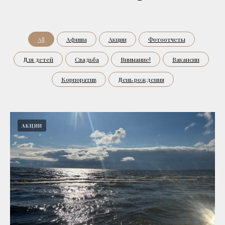
All
Афиша
Акции
Фотоотчеты
Для детей
Свадьба
Внимание!
Вакансии
Корпоратив
День рождения
АКЦИИ