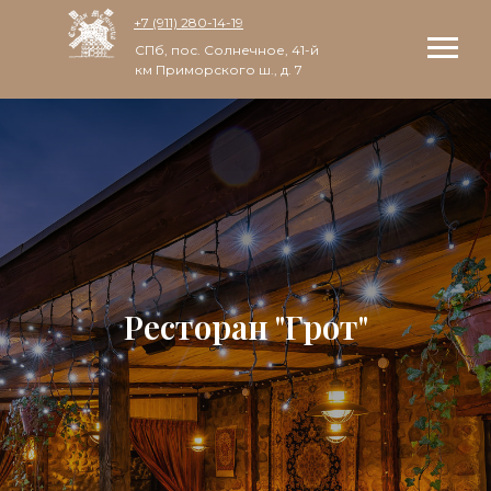
+7 (911) 280-14-19
СПб, пос. Солнечное, 41-й
км Приморского ш., д. 7
Ресторан "Грот"