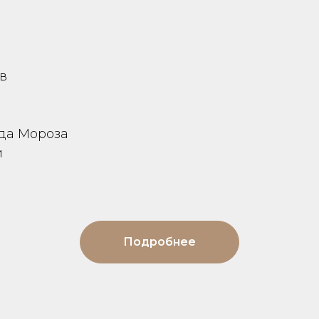
ов
да Мороза
и
Подробнее