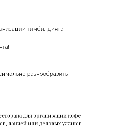
ганизации тимбилдинга
га!
симально разнообразить
есторана для организации кофе-
ов, ланчей или деловых ужинов