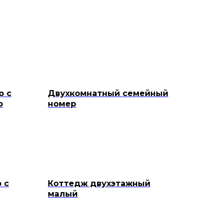
р с
Двухкомнатный семейный
ю
номер
 с
Коттедж двухэтажный
малый