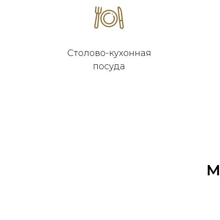
Столово-кухонная
посуда
М