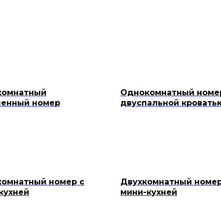
комнатный
Однокомнатный номе
енный номер
двуспальной кровать
омнатный номер с
Двухкомнатный номер
кухней
мини-кухней