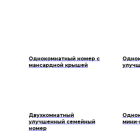
Однокомнатный номер с
Одно
мансардной крышей
улучш
Двухкомнатный
Однок
улучшенный семейный
мини-
номер